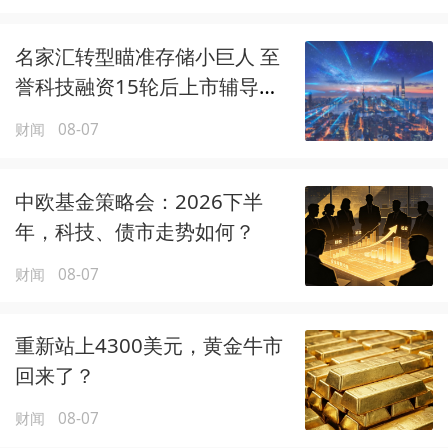
名家汇转型瞄准存储小巨人 至
誉科技融资15轮后上市辅导三
年至今未果
财闻
08-07
中欧基金策略会：2026下半
年，科技、债市走势如何？
财闻
08-07
重新站上4300美元，黄金牛市
回来了？
财闻
08-07