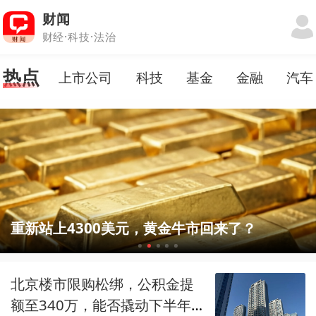
财闻
财经·科技·法治
热点
上市公司
科技
基金
金融
汽车
重新站上4300美元，黄金牛市回来了？
北京楼市限购松绑，公积金提
额至340万，能否撬动下半年置