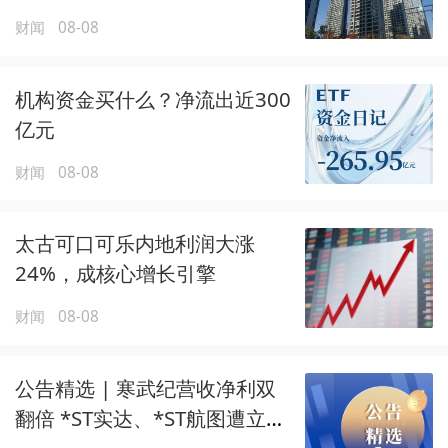
换需求
财闻
08-08
机构资金买什么？净流出近300
亿元
财闻
08-08
太古可口可乐内地利润大涨
24%，成核心增长引擎
财闻
08-08
公告精选 | 寒武纪营收净利双
翻倍 *ST实达、*ST航图遭立案
调查