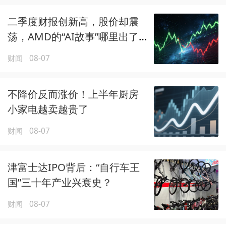
二季度财报创新高，股价却震
荡，AMD的“AI故事”哪里出了
问题？
财闻
08-07
不降价反而涨价！上半年厨房
小家电越卖越贵了
财闻
08-07
津富士达IPO背后：“自行车王
国”三十年产业兴衰史？
财闻
08-07