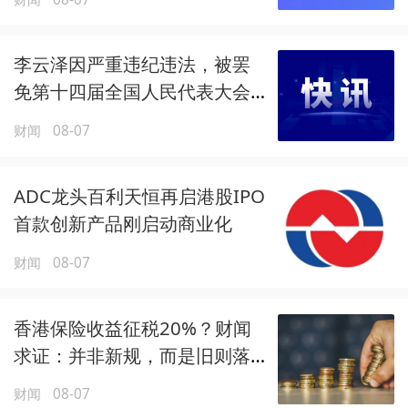
李云泽因严重违纪违法，被罢
免第十四届全国人民代表大会
代表职务
财闻
08-07
ADC龙头百利天恒再启港股IPO
首款创新产品刚启动商业化
财闻
08-07
香港保险收益征税20%？财闻
求证：并非新规，而是旧则落
地
财闻
08-07