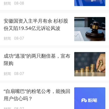
财闻
08-08
安徽国资入主半月有余 杉杉股
份又陷19.54亿元诉讼风波
财闻
08-07
成功“逃顶”的两只翻倍基，宣布
限购
财闻
08-07
“自扇嘴巴”的粉笔公考，能挽回
用户信心吗？
财闻
08-07